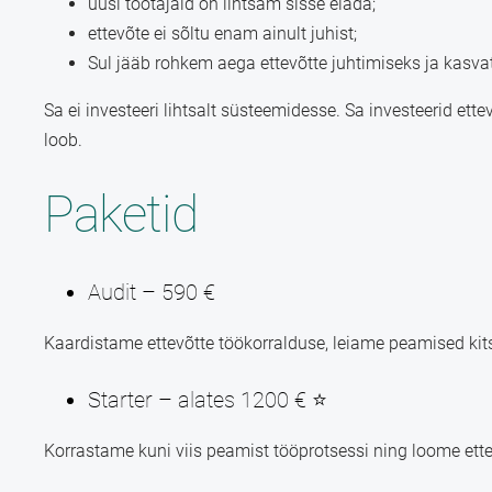
uusi töötajaid on lihtsam sisse elada;
ettevõte ei sõltu enam ainult juhist;
Sul jääb rohkem aega ettevõtte juhtimiseks ja kasv
Sa ei investeeri lihtsalt süsteemidesse. Sa investeerid et
loob.
Paketid
Audit – 590 €
Kaardistame ettevõtte töökorralduse, leiame peamised k
Starter – alates 1200 € ⭐
Korrastame kuni viis peamist tööprotsessi ning loome ett