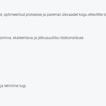
st, optimeeritud protsesse ja paremat ülevaadet kogu ettevõtte t
toimiva, skaleeritava ja jätkusuutliku töökorralduse.
 tehniline tugi.