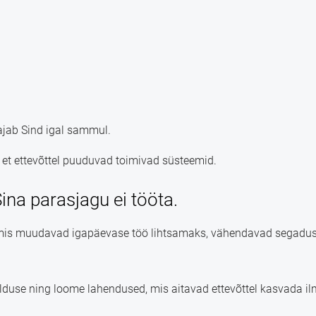
vajab Sind igal sammul.
s, et ettevõttel puuduvad toimivad süsteemid.
ina parasjagu ei tööta.
d, mis muudavad igapäevase töö lihtsamaks, vähendavad segadus
use ning loome lahendused, mis aitavad ettevõttel kasvada ilma, 