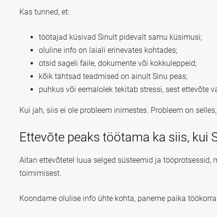
Kas tunned, et:
töötajad küsivad Sinult pidevalt samu küsimusi;
oluline info on laiali erinevates kohtades;
otsid sageli faile, dokumente või kokkuleppeid;
kõik tähtsad teadmised on ainult Sinu peas;
puhkus või eemalolek tekitab stressi, sest ettevõte 
Kui jah, siis ei ole probleem inimestes. Probleem on selle
Ettevõte peaks töötama ka siis, kui S
Aitan ettevõtetel luua selged süsteemid ja tööprotsessi
toimimisest.
Koondame olulise info ühte kohta, paneme paika töökorrald