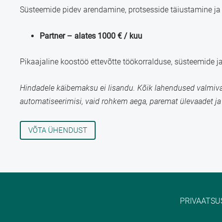
Süsteemide pidev arendamine, protsesside täiustamine j
Partner – alates 1000 € / kuu
Pikaajaline koostöö ettevõtte töökorralduse, süsteemide j
Hindadele käibemaksu ei lisandu. Kõik lahendused valmivad
automatiseerimisi, vaid rohkem aega, paremat ülevaadet ja
VÕTA ÜHENDUST
PRIVAATSUS