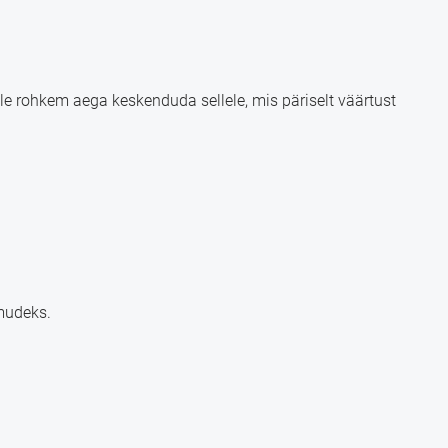
lle rohkem aega keskenduda sellele, mis päriselt väärtust
mudeks.