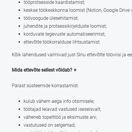
tööprotsesside kaardistamist;
keskse töökeskkonna loomist (Notion, Google Drive v
töövoogude ülesehitamist;
juhendite ja protsessikirjelduste loomist;
korduvate tegevuste automatiseerimist;
ettevõtte töökorralduse lihtsustamist.
Kõik lahendused valmivad just Sinu ettevõtte tööviisi ja 
Mida ettevõte sellest võidab? ⭐
Pärast süsteemide korrastamist:
kulub vähem aega info otsimisele;
töötajad leiavad vastused iseseisvalt;
väheneb topelttöö ja eksimuste arv;
vastutused on selgemad;