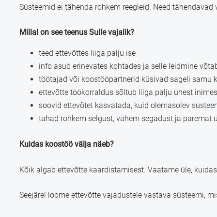
Süsteemid ei tähenda rohkem reegleid. Need tähendavad 
Millal on see teenus Sulle vajalik?
teed ettevõttes liiga palju ise
info asub erinevates kohtades ja selle leidmine võt
töötajad või koostööpartnerid küsivad sageli samu 
ettevõtte töökorraldus sõltub liiga palju ühest inime
soovid ettevõtet kasvatada, kuid olemasolev süstee
tahad rohkem selgust, vähem segadust ja paremat ü
Kuidas koostöö välja näeb?
Kõik algab ettevõtte kaardistamisest. Vaatame üle, kuidas
Seejärel loome ettevõtte vajadustele vastava süsteemi, mi