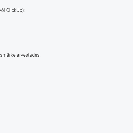
õi ClickUp);
eesmärke arvestades.