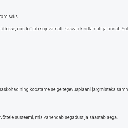
atamiseks.
tevõttesse, mis töötab sujuvamalt, kasvab kindlamalt ja annab Su
itsaskohad ning koostame selge tegevusplaani järgmisteks sam
evõttele süsteemi, mis vähendab segadust ja säästab aega.