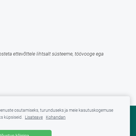
steta ettevõttele lihtsalt süsteeme, töövooge ega
enuste osutamiseks, turunduseks ja meie kasutuskogemuse
s küpsiseid.
Lisateave
Kohandan
KÜPSISED
Nõustun kõigiga