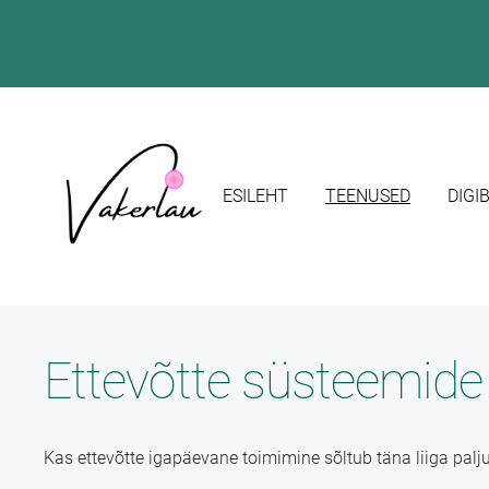
ESILEHT
TEENUSED
DIGI
Ettevõtte süsteemide
Kas ettevõtte igapäevane toimimine sõltub täna liiga palj