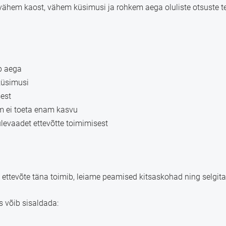
vähem kaost, vähem küsimusi ja rohkem aega oluliste otsuste t
ab aega
küsimusi
sest
m ei toeta enam kasvu
levaadet ettevõtte toimimisest
 ettevõte täna toimib, leiame peamised kitsaskohad ning selgita
s võib sisaldada: