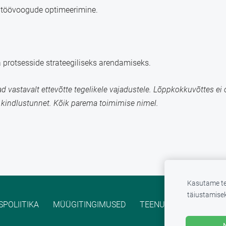
a töövoogude optimeerimine.
a protsesside strateegiliseks arendamiseks.
 vastavalt ettevõtte tegelikele vajadustele.
Lõppkokkuvõttes ei o
 kindlustunnet. Kõik parema toimimise nimel.
Kasutame te
täiustamisek
POLIITIKA
MÜÜGITINGIMUSED
TEENUSETINGIMUSED